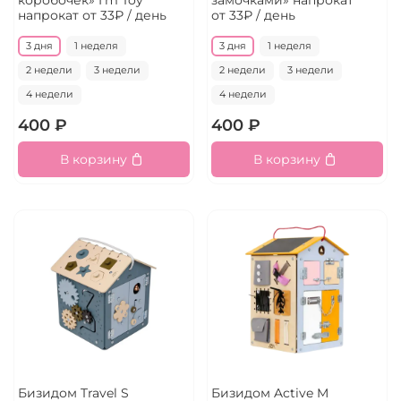
коробочек» I'm Toy
замочками» напрокат
напрокат
от 33₽ / день
от 33₽ / день
3 дня
1 неделя
3 дня
1 неделя
2 недели
3 недели
2 недели
3 недели
4 недели
4 недели
400 ₽
400 ₽
В корзину
В корзину
Бизидом Travel S
Бизидом Active M