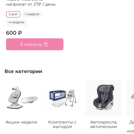
напрокат
от 27₽ / день
3 дня
1 неделя
4 недели
600 ₽
В корзину
Все категории
Акции недели
Комплекты с
Автокресла,
Д
выгодой
автолюльки
но