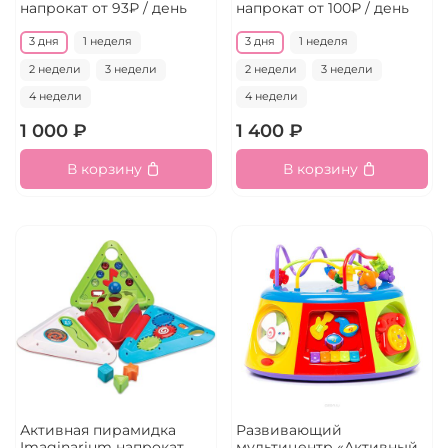
напрокат
от 93₽ / день
напрокат
от 100₽ / день
3 дня
1 неделя
3 дня
1 неделя
2 недели
3 недели
2 недели
3 недели
4 недели
4 недели
1 000 ₽
1 400 ₽
В корзину
В корзину
Активная пирамидка
Развивающий
Imaginarium напрокат
мультицентр «Активный