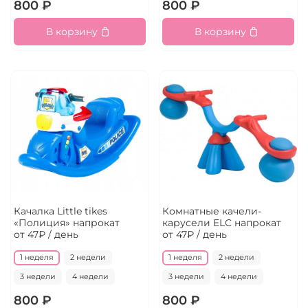
800 ₽
800 ₽
В корзину
В корзину
Качалка Little tikes
Комнатные качели-
«Полиция» напрокат
карусели ELC напрокат
от 47₽ / день
от 47₽ / день
1 неделя
2 недели
1 неделя
2 недели
3 недели
4 недели
3 недели
4 недели
800 ₽
800 ₽