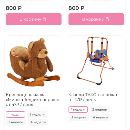
800 ₽
800 ₽
В корзину
В корзину
Креслице-качалка
Качели TAKO напрокат
«Мишка Тедди» напрокат
от 47₽ / день
от 47₽ / день
1 неделя
2 недели
1 неделя
2 недели
3 недели
4 недели
3 недели
4 недели