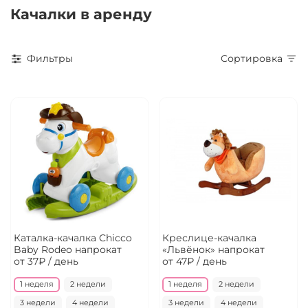
Качалки в аренду
Фильтры
Сортировка
Каталка-качалка Chicco
Креслице-качалка
Baby Rodeo напрокат
«Львёнок» напрокат
от 37₽ / день
от 47₽ / день
1 неделя
2 недели
1 неделя
2 недели
3 недели
4 недели
3 недели
4 недели