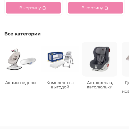
В корзину
В корзину
Все категории
Акции недели
Комплекты с
Автокресла,
Д
выгодой
автолюльки
но