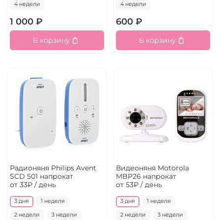
4 недели
4 недели
1 000 ₽
600 ₽
В корзину
В корзину
Радионяня Philips Avent
Видеоняня Motorola
SCD 501 напрокат
MBP26 напрокат
от 33₽ / день
от 53₽ / день
3 дня
1 неделя
3 дня
1 неделя
2 недели
3 недели
2 недели
3 недели