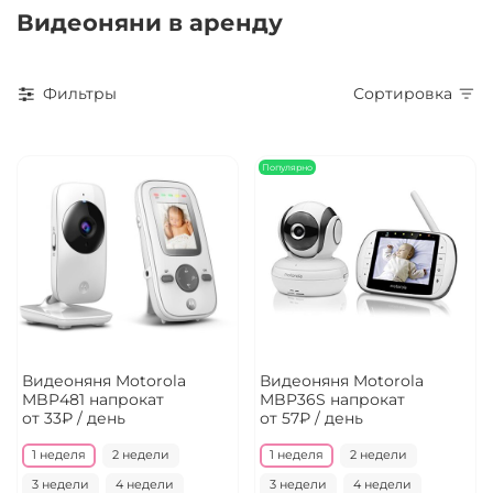
Видеоняни в аренду
Фильтры
Сортировка
Популярно
Видеоняня Motorola
Видеоняня Motorola
MBP481 напрокат
MBP36S напрокат
от 33₽ / день
от 57₽ / день
1 неделя
2 недели
1 неделя
2 недели
3 недели
4 недели
3 недели
4 недели