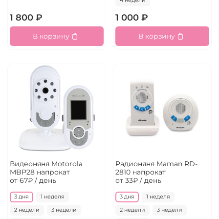
4 недели
1 800 ₽
1 000 ₽
В корзину
В корзину
Видеоняня Motorola
Радионяня Maman RD-
MBP28 напрокат
2810 напрокат
от 67₽ / день
от 33₽ / день
3 дня
1 неделя
3 дня
1 неделя
2 недели
3 недели
2 недели
3 недели