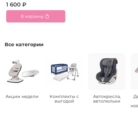
1 600 ₽
В корзину
Все категории
Акции недели
Комплекты с
Автокресла,
Д
выгодой
автолюльки
но