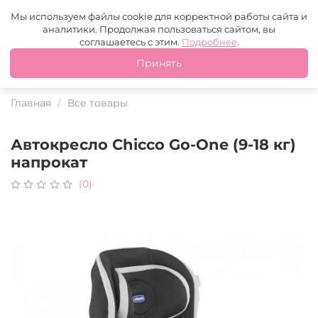
Москва
+7 (499) 110-97-95
MAX
Tg
Мы используем файлы cookie для корректной работы сайта и
аналитики. Продолжая пользоваться сайтом, вы
Это ваш город?
соглашаетесь с этим.
Подробнее
.
Принять
Да
Нет
Главная
Все товары
Автокресло Chicco Go-One (9-18 кг)
напрокат
(0)