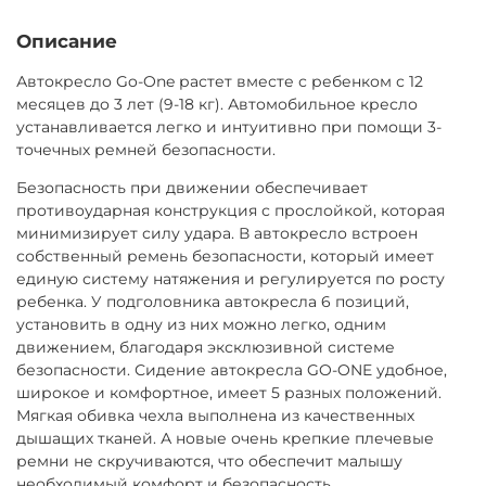
договору аренды, который подписывается быстро: у
Завтра или позже
курьера при доставке или в ПВЗ при получении.
Описание
Доставка за МКАД — от 600 ₽
Для заключения договора необходимо иметь при себе
Завтра или позже, до 30 км от МКАД
Автокресло Go-One растет вместе с ребенком с 12
паспорт РФ для подтверждения личности. Если
месяцев до 3 лет (9-18 кг). Автомобильное кресло
Экспресс-доставка — от 800 ₽
паспорта РФ нет, потребуется залог (от 1000 ₽)
устанавливается легко и интуитивно при помощи 3-
Сегодня
Товар можно вернуть в любой момент самостоятельно
точечных ремней безопасности.
Возврат курьером (по тарифам доставки) или в ПВЗ (ул.
или через нашего курьера, при досрочном возврате
Безопасность при движении обеспечивает
Никулинская 23к1) ежедневно 9:00–21:00
оплата не пересчитывается.
противоударная конструкция с прослойкой, которая
Продлить аренду можно онлайн, сообщив нам
минимизирует силу удара. В автокресло встроен
минимум за сутки до окончания срока и оплатив
собственный ремень безопасности, который имеет
продление.
единую систему натяжения и регулируется по росту
ребенка. У подголовника автокресла 6 позиций,
установить в одну из них можно легко, одним
движением, благодаря эксклюзивной системе
безопасности. Сидение автокресла GO-ONE удобное,
широкое и комфортное, имеет 5 разных положений.
Мягкая обивка чехла выполнена из качественных
дышащих тканей. А новые очень крепкие плечевые
ремни не скручиваются, что обеспечит малышу
необходимый комфорт и безопасность.