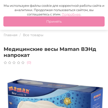
Москва
+7 (499) 110-97-95
MAX
Tg
Мы используем файлы cookie для корректной работы сайта и
аналитики. Продолжая пользоваться сайтом, вы
Это ваш город?
соглашаетесь с этим.
Подробнее
.
Принять
Да
Нет
Главная
Все товары
Медицинские весы Maman ВЭНд
напрокат
(0)