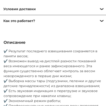
Условия доставки
Самовывоз — бесплатно
Как это работает?
ул. Никулинская 23к1, ежедневно 9:00–21:00
Мы работаем без залога, оформление проходит по
Доставка по Москве — от 500 ₽
договору аренды, который подписывается быстро: у
Завтра или позже
курьера при доставке или в ПВЗ при получении.
Описание
Доставка за МКАД — от 600 ₽
Для заключения договора необходимо иметь при себе
Завтра или позже, до 30 км от МКАД
✔ Результат последнего взвешивания сохраняется в
паспорт РФ для подтверждения личности. Если
памяти весов;
Экспресс-доставка — от 800 ₽
паспорта РФ нет, потребуется залог (от 1000 ₽)
✔ Возможен вывод на дисплей разности показаний
Сегодня
Товар можно вернуть в любой момент самостоятельно
веса имеющегося и ранее зафиксированного. Эта
Возврат курьером (по тарифам доставки) или в ПВЗ (ул.
или через нашего курьера, при досрочном возврате
функция существенно облегчает контроль за весом
Никулинская 23к1) ежедневно 9:00–21:00
оплата не пересчитывается.
новорожденного в первые дни жизни;
✔ Выборка массы тары (подгузники, пеленки и другие
Продлить аренду можно онлайн, сообщив нам
детские принадлежности) из диапазона взвешивания;
минимум за сутки до окончания срока и оплатив
✔ Есть звуковая индикация о перегрузке и звуковое
продление.
сопровождение при нажатии клавиш;
✔ Экономичный режим работы;
✔ Профессиональные медицинские весы позволяют