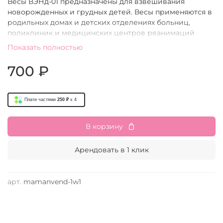
Весы ВЭНд-01 предназначены для взвешивания
новорожденных и грудных детей. Весы применяются в
родильных домах и детских отделениях больниц,
поликлиник и медицинских центров реанимаций
педиатрического профиля, а также в яслях и других
Показать полностью
детских учреждениях. Срок использования на 2-3
месяца.
700 ₽
Плати частями
250 ₽
x 4
В корзину
Арендовать в 1 клик
арт.
mamanvend-1w1