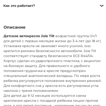
Самовывоз — бесплатно
Как это работает?
ул. Никулинская 23к1, ежедневно 9:00–21:00
Мы работаем без залога, оформление проходит по
Доставка по Москве — от 500 ₽
договору аренды, который подписывается быстро: у
Завтра или позже
курьера при доставке или в ПВЗ при получении.
Описание
Доставка за МКАД — от 600 ₽
Для заключения договора необходимо иметь при себе
Завтра или позже, до 30 км от МКАД
Детское автокресло Joie Tilt
возрастной группы 0+/1
паспорт РФ для подтверждения личности. Если
для детей с первых месяцев жизни до 3-4 лет (до 18 кг).
Экспресс-доставка — от 800 ₽
паспорта РФ нет, потребуется залог (от 1000 ₽)
Установка кресла не занимает много усилий, оно
Сегодня
Товар можно вернуть в любой момент самостоятельно
крепится ремнем безопасности автомобиля. Joie Tilt
Возврат курьером (по тарифам доставки) или в ПВЗ (ул.
или через нашего курьера, при досрочном возврате
соответствует стандарту безопасности ЕСЕ R44/04.
Никулинская 23к1) ежедневно 9:00–21:00
оплата не пересчитывается.
Корпус сделан из ударопрочного пластика, с акцентом
на боковую защиту. Для правильного и удобного
Продлить аренду можно онлайн, сообщив нам
положения грудничка в кресле предусмотрен
минимум за сутки до окончания срока и оплатив
специальный анатомический вкладыш. По мере роста
продление.
ребенка регулируется положение внутренних ремней.
Для комфортного сна у кресла есть регулировка угла
наклона с тремя положениями.
Для детей до 9-12 месяцев используется схема
крепления кресла с посадкой ребенка лицом против
хода, а для детей постарше - крепление лицом по ходу