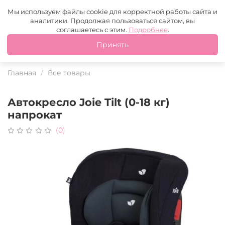
Москва
+7 (499) 110-97-95
MAX
Tg
Мы используем файлы cookie для корректной работы сайта и
аналитики. Продолжая пользоваться сайтом, вы
Это ваш город?
соглашаетесь с этим.
Подробнее
.
Принять
Да
Нет
Главная
Все товары
Автокресло Joie Tilt (0-18 кг)
напрокат
(0)