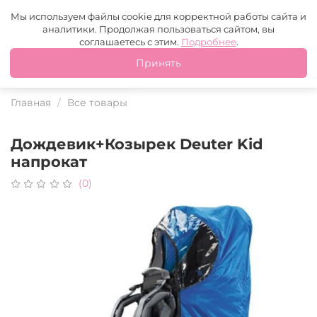
Москва
+7 (499) 110-97-95
MAX
Tg
Мы используем файлы cookie для корректной работы сайта и
аналитики. Продолжая пользоваться сайтом, вы
Это ваш город?
соглашаетесь с этим.
Подробнее
.
Принять
Да
Нет
Главная
Все товары
Дождевик+Козырек Deuter Kid
напрокат
(0)