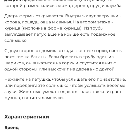
Экспресс-доставка — от 800 ₽
паспорта РФ нет, потребуется залог (от 1000 ₽)
которой разместились ферма, дерево, пруд и клумба.
Сегодня
Товар можно вернуть в любой момент самостоятельно
Дверь фермы открывается. Внутри живут зверушки -
Возврат курьером (по тарифам доставки) или в ПВЗ (ул.
или через нашего курьера, при досрочном возврате
корова, лошадь, овца и свинья. На втором этаже -
Никулинская 23к1) ежедневно 9:00–21:00
оплата не пересчитывается.
курица (кнопочка в форме курицы). Из трубы
Продлить аренду можно онлайн, сообщив нам
выглядывает петух. Еще на крыше есть подвижное
минимум за сутки до окончания срока и оплатив
солнышко.
продление.
С двух сторон от домика отходят желтые горки, очень
похожие на бананы. Если бросить в трубу один из
шариков, он выкатится на горку и спустится вниз с
одной стороны или выскочит из дерева - с другой.
Нажмите на петушка, чтобы услышать его приветствие,
или передвигайте солнышко, чтобы услышать веселые
звуки. Животные умеют подавать голос, также играет
музыка, светятся лампочки.
Характеристики
Бренд