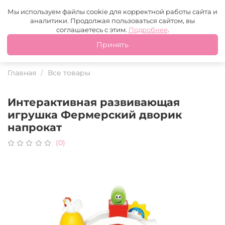
Москва
+7 (499) 110-97-95
MAX
Tg
Мы используем файлы cookie для корректной работы сайта и
аналитики. Продолжая пользоваться сайтом, вы
Это ваш город?
соглашаетесь с этим.
Подробнее
.
Принять
Да
Нет
Главная
Все товары
Интерактивная развивающая
игрушка Фермерский дворик
напрокат
(0)