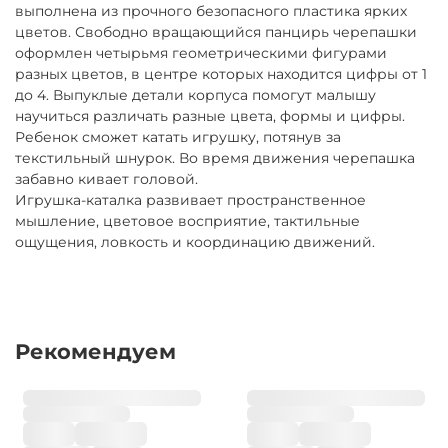
Товар можно вернуть в любой момент самостоятельно
выполнена из прочного безопасного пластика ярких
Возврат курьером (по тарифам доставки) или в ПВЗ (ул.
или через нашего курьера, при досрочном возврате
цветов. Свободно вращающийся панцирь черепашки
Никулинская 23к1) ежедневно 9:00–21:00
оплата не пересчитывается.
оформлен четырьмя геометрическими фигурами
разных цветов, в центре которых находится цифры от 1
Продлить аренду можно онлайн, сообщив нам
до 4. Выпуклые детали корпуса помогут малышу
минимум за сутки до окончания срока и оплатив
научиться различать разные цвета, формы и цифры.
продление.
Ребенок сможет катать игрушку, потянув за
текстильный шнурок. Во время движения черепашка
забавно кивает головой.
Игрушка-каталка развивает пространственное
мышление, цветовое восприятие, тактильные
ощущения, ловкость и координацию движений.
Рекомендуем