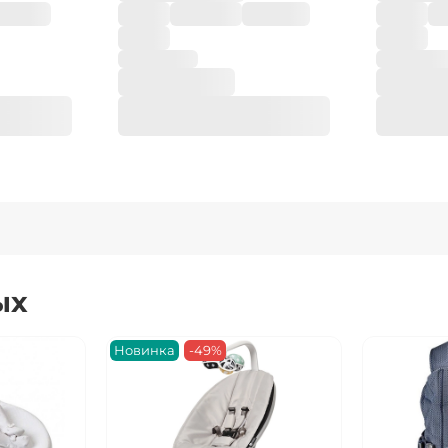
ых
Новинка
-49%