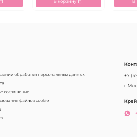
В корзину
В
Конт
ошении обработки персональных данных
+7 (4
та
г Мос
ое соглашение
зования файлов cookie
Крей
s
та