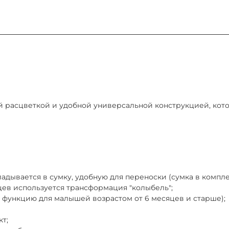
ру аренды, который подписывается быстро: у курьера при 
орт РФ для подтверждения личности. Если паспорта РФ нет
 через нашего курьера, при досрочном возврате оплата н
й расцветкой и удобной универсальной конструкцией, кото
 сутки до окончания срока и оплатив продление.
Никулинская 23к1) ежедневно 9:00–21:00
адывается в сумку, удобную для переноски (сумка в компле
цев используется трансформация "колыбель";
 функцию для малышей возрастом от 6 месяцев и старше);
т;