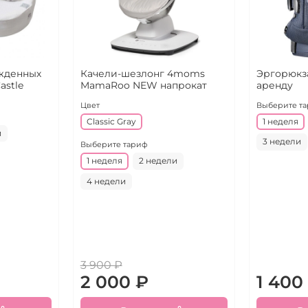
жденных
Качели-шезлонг 4moms
Эргорюкза
astle
MamaRoo NEW напрокат
аренду
Цвет
Выберите т
Classic Gray
1 неделя
и
3 недели
Выберите тариф
1 неделя
2 недели
4 недели
3 900 ₽
2 000 ₽
1 400