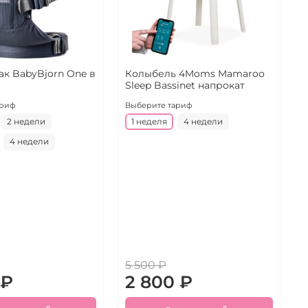
к BabyBjorn One в
Колыбель 4Moms Mamaroo
А
Sleep Bassinet напрокат
B
н
ариф
Выберите тариф
В
2 недели
1 неделя
4 недели
4 недели
5 500 ₽
 ₽
2 800 ₽