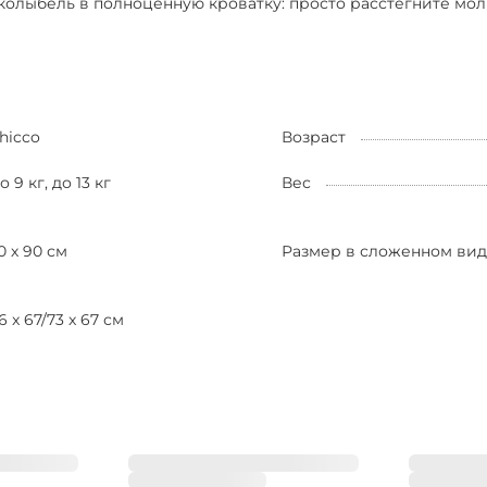
ыбель в полноценную кроватку: просто расстегните молни
hicco
Возраст
о 9 кг, до 13 кг
Вес
0 х 90 см
Размер в сложенном ви
6 x 67/73 x 67 см