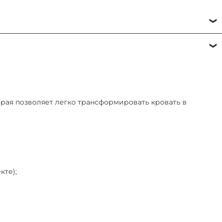
доставке или в ПВЗ при получении.
, потребуется залог (от 1000 ₽)
е пересчитывается.
рая позволяет легко трансформировать кровать в
кте);