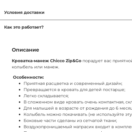
Условия доставки
Самовывоз — бесплатно
Как это работает?
ул. Никулинская 23к1, ежедневно 9:00–21:00
Мы работаем без залога, оформление проходит по догово
Доставка по Москве — от 500 ₽
Завтра или позже
Для заключения договора необходимо иметь при себе пасп
Описание
Доставка за МКАД — от 600 ₽
Товар можно вернуть в любой момент самостоятельно или
Кроватка-манеж Chicco Zip&Go
порадует вас приятно
Завтра или позже, до 30 км от МКАД
колыбель или манеж.
Продлить аренду можно онлайн, сообщив нам минимум за
Экспресс-доставка — от 800 ₽
Особенности:
Сегодня
Приятная расцветка и современный дизайн;
Возврат курьером (по тарифам доставки) или в ПВЗ (ул. 
Превращается в кровать для детей постарше;
Легко складывается;
В сложенном виде кровать очень компактная, скл
Для малышей в возрасте от рождения до 6 меся
Колыбель можно покачивать (не используйте эту
Боковые части сделаны из сетчатой ткани;
Воздухопроницаемый матрасик входит в комплек