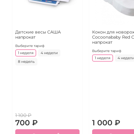
Детские весы САША
Кокон для новоро
напрокат
Cocoonababy Red C
напрокат
Выберите тариф
Выберите тариф
1 неделя
4 недели
1 неделя
4 недел
8 недель
1 100 ₽
700 ₽
1 000 ₽