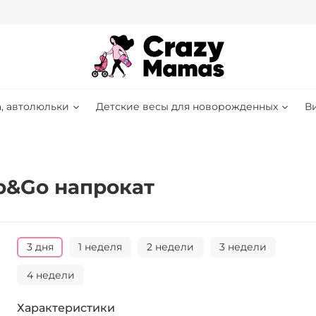
, автолюльки
Детские весы для новорожденных
В
p&Go напрокат
3 дня
1 неделя
2 недели
3 недели
4 недели
Характеристики