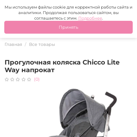
Москва
+7 (499) 110-97-95
MAX
Tg
Мы используем файлы cookie для корректной работы сайта и
аналитики. Продолжая пользоваться сайтом, вы
Это ваш город?
соглашаетесь с этим.
Подробнее
.
Принять
Да
Нет
Главная
Все товары
Прогулочная коляска Chicco Lite
Way напрокат
(0)