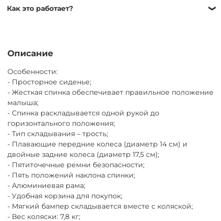
Самовывоз — бесплатно
Как это работает?
ул. Никулинская 23к1, ежедневно 9:00–21:00
Мы работаем без залога, оформление проходит по
Доставка по Москве — от 500 ₽
договору аренды, который подписывается быстро: у
Завтра или позже
курьера при доставке или в ПВЗ при получении.
Описание
Доставка за МКАД — от 600 ₽
Для заключения договора необходимо иметь при себе
Завтра или позже, до 30 км от МКАД
Особенности:
паспорт РФ для подтверждения личности. Если
- Просторное сиденье;
Экспресс-доставка — от 800 ₽
паспорта РФ нет, потребуется залог (от 1000 ₽)
- Жесткая спинка обеспечивает правильное положение
Сегодня
Товар можно вернуть в любой момент самостоятельно
малыша;
Возврат курьером (по тарифам доставки) или в ПВЗ (ул.
или через нашего курьера, при досрочном возврате
- Спинка раскладывается одной рукой до
Никулинская 23к1) ежедневно 9:00–21:00
оплата не пересчитывается.
горизонтального положения;
- Тип складывания – трость;
Продлить аренду можно онлайн, сообщив нам
- Плавающие передние колеса (диаметр 14 см) и
минимум за сутки до окончания срока и оплатив
двойные задние колеса (диаметр 17,5 см);
продление.
- Пятиточечные ремни безопасности;
- Пять положений наклона спинки;
- Алюминиевая рама;
- Удобная корзина для покупок;
- Мягкий бампер складывается вместе с коляской;
- Вес коляски: 7,8 кг;