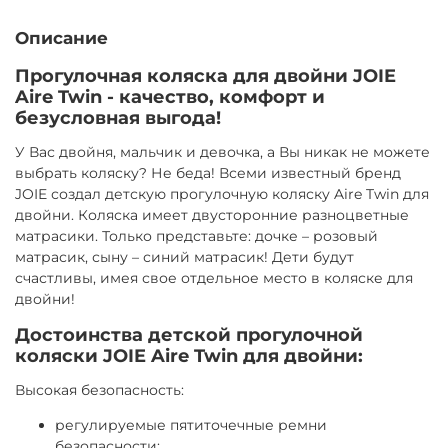
договору аренды, который подписывается быстро: у
Завтра или позже
курьера при доставке или в ПВЗ при получении.
Описание
Доставка за МКАД — от 600 ₽
Для заключения договора необходимо иметь при себе
Завтра или позже, до 30 км от МКАД
Прогулочная коляска для двойни JOIE
паспорт РФ для подтверждения личности. Если
Aire Twin - качество, комфорт и
Экспресс-доставка — от 800 ₽
паспорта РФ нет, потребуется залог (от 1000 ₽)
безусловная выгода!
Сегодня
Товар можно вернуть в любой момент самостоятельно
У Вас двойня, мальчик и девочка, а Вы никак не можете
Возврат курьером (по тарифам доставки) или в ПВЗ (ул.
или через нашего курьера, при досрочном возврате
выбрать коляску? Не беда! Всеми известный бренд
Никулинская 23к1) ежедневно 9:00–21:00
оплата не пересчитывается.
JOIE создал детскую прогулочную коляску Aire Twin для
Продлить аренду можно онлайн, сообщив нам
двойни. Коляска имеет двусторонние разноцветные
минимум за сутки до окончания срока и оплатив
матрасики. Только представьте: дочке – розовый
продление.
матрасик, сыну – синий матрасик! Дети будут
счастливы, имея свое отдельное место в коляске для
двойни!
Достоинства детской прогулочной
коляски JOIE Aire Twin для двойни:
Высокая безопасность:
регулируемые пятиточечные ремни
безопасности;