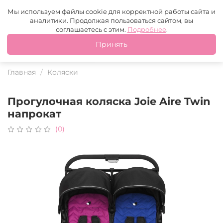
Москва
+7 (499) 110-97-95
MAX
Tg
Мы используем файлы cookie для корректной работы сайта и
аналитики. Продолжая пользоваться сайтом, вы
Это ваш город?
соглашаетесь с этим.
Подробнее
.
Принять
Да
Нет
Главная
Коляски
Прогулочная коляска Joie Aire Twin
напрокат
(0)