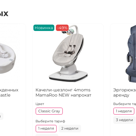
ых
Новинка
-49%
жденных
Качели-шезлонг 4moms
Эргорюкза
astle
MamaRoo NEW напрокат
аренду
Цвет
Выберите т
Classic Gray
1 неделя
и
3 недели
Выберите тариф
1 неделя
2 недели