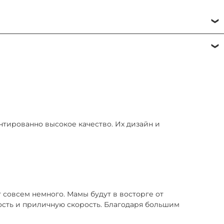
доставке или в ПВЗ при получении.
, потребуется залог (от 1000 ₽)
е пересчитывается.
нтированно высокое качество. Их дизайн и
т совсем немного.
Мамы будут в восторге от
сть и приличную скорость. Благодаря большим