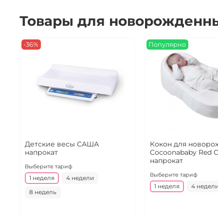
Товары для новорожденн
-36%
Популярно
Детские весы САША
Кокон для новоро
напрокат
Cocoonababy Red C
напрокат
Выберите тариф
Выберите тариф
1 неделя
4 недели
1 неделя
4 недел
8 недель