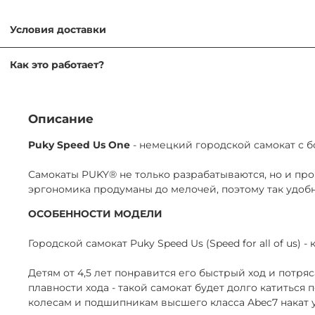
Условия доставки
Самовывоз — бесплатно
Как это работает?
ул. Никулинская 23к1, ежедневно 9:00–21:00
Мы работаем без залога, оформление проходит по догово
Доставка по Москве — от 500 ₽
Завтра или позже
Для заключения договора необходимо иметь при себе пасп
Описание
Доставка за МКАД — от 600 ₽
Товар можно вернуть в любой момент самостоятельно или
Puky Speed Us One
- немецкий городской самокат с б
Завтра или позже, до 30 км от МКАД
Продлить аренду можно онлайн, сообщив нам минимум за
Экспресс-доставка — от 800 ₽
Самокаты PUKY® не только разрабатываются, но и прои
Сегодня
эргономика продуманы до мелочей, поэтому так удобно
Возврат курьером (по тарифам доставки) или в ПВЗ (ул. 
ОСОБЕННОСТИ МОДЕЛИ
Городской самокат Puky Speed Us (Speed for all of us)
Детям от 4,5 лет понравится его быстрый ход и потр
плавности хода - такой самокат будет долго катиться 
колесам и подшипникам высшего класса Abec7 накат у