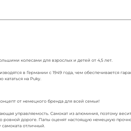
ру аренды, который подписывается быстро: у курьера при 
орт РФ для подтверждения личности. Если паспорта РФ нет
 через нашего курьера, при досрочном возврате оплата н
ольшими колесами для взрослых и детей от 4,5 лет.
 сутки до окончания срока и оплатив продление.
зводятся в Германии с 1949 года, чем обеспечивается гара
 кататься на Puky.
Никулинская 23к1) ежедневно 9:00–21:00
 - концепт от немецкого бренда для всей семьи!
ясающая управляемость. Самокат из алюминия, поэтому веси
по ровной дороге.
Папы оценят настоящую немецкую прочно
 самоката отличный.