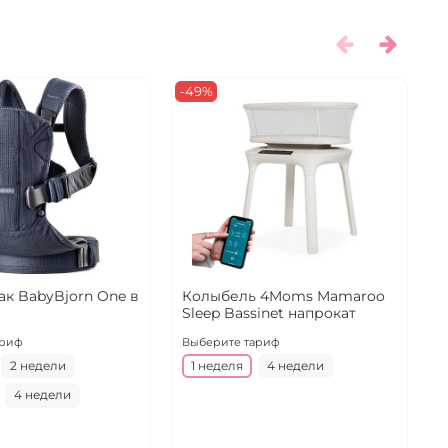
-49%
к BabyBjorn One в
Колыбель 4Moms Mamaroo
А
Sleep Bassinet напрокат
B
н
ариф
Выберите тариф
В
2 недели
1 неделя
4 недели
4 недели