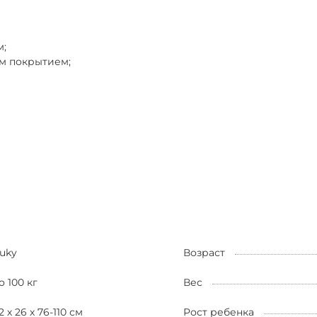
м;
м покрытием;
uky
Возраст
о 100 кг
Вес
2 х 26 х 76-110 см
Рост ребенка