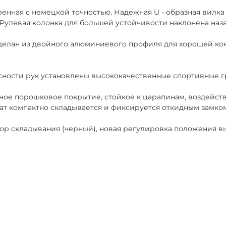
ренная с немецкой точностью. Надежная U - образная вилк
Рулевая колонка для большей устойчивости наклонена наза
сделан из двойного алюминиевого профиля для хорошей кон
асности рук установлены высококачественные спортивные гр
ое порошковое покрытие, стойкое к царапинам, воздействи
ат компактно складывается и фиксируется откидным замком
 складывания (черный), новая регулировка положения выс