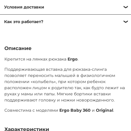
Условия доставки
Самовывоз — бесплатно
Как это работает?
ул. Никулинская 23к1, ежедневно 9:00–21:00
Мы работаем без залога, оформление проходит по
Доставка по Москве — от 500 ₽
договору аренды, который подписывается быстро: у
Завтра или позже
курьера при доставке или в ПВЗ при получении.
Описание
Доставка за МКАД — от 600 ₽
Для заключения договора необходимо иметь при себе
Завтра или позже, до 30 км от МКАД
Крепится на лямках рюкзака
Ergo
.
паспорт РФ для подтверждения личности. Если
Экспресс-доставка — от 800 ₽
паспорта РФ нет, потребуется залог (от 1000 ₽)
Поддерживающая вставка для рюкзака-слинга
Сегодня
позволяет переносить малышей в физиологичном
Товар можно вернуть в любой момент самостоятельно
положении «колыбель», при котором ребенок
Возврат курьером (по тарифам доставки) или в ПВЗ (ул.
или через нашего курьера, при досрочном возврате
расположен лицом к родителю так, как будто лежит на
Никулинская 23к1) ежедневно 9:00–21:00
оплата не пересчитывается.
руках у мамы или папы. Мягкие бортики вставки
Продлить аренду можно онлайн, сообщив нам
поддерживают головку и ножки новорожденного.
минимум за сутки до окончания срока и оплатив
Совместима с моделями
Ergo Baby 360
и
Original
.
продление.
Характеристики