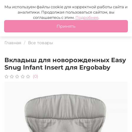
Москва
+7 (499) 110-97-95
MAX
Tg
Мы используем файлы cookie для корректной работы сайта и
аналитики. Продолжая пользоваться сайтом, вы
Это ваш город?
соглашаетесь с этим.
Подробнее
.
Принять
Да
Нет
Главная
Все товары
Вкладыш для новорожденных Easy
Snug Infant Insert для Ergobaby
(0)