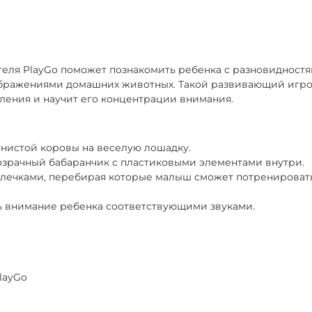
ру аренды, который подписывается быстро: у курьера при 
орт РФ для подтверждения личности. Если паспорта РФ нет
 через нашего курьера, при досрочном возврате оплата н
теля PlayGo поможет познакомить ребенка с разновидност
ображениями домашних животных. Такой развивающий игр
 сутки до окончания срока и оплатив продление.
ления и научит его концентрации внимания.
Никулинская 23к1) ежедневно 9:00–21:00
нистой коровы на веселую лошадку.
зрачный бабаранчик с пластиковыми элементами внутри.
олечками, перебирая которые малыш сможет потренировать
чь внимание ребенка соответствующими звуками.
layGo