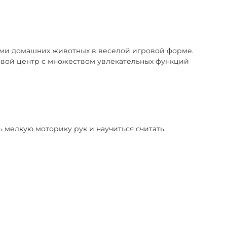
доставке или в ПВЗ при получении.
, потребуется залог (от 1000 ₽)
е пересчитывается.
ями домашних животных в веселой игровой форме.
овой центр с множеством увлекательных функций
 мелкую моторику рук и научиться считать.