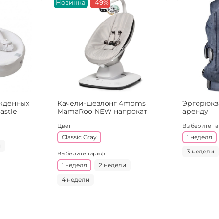
Новинка
-49%
жденных
Качели-шезлонг 4moms
Эргорюкза
astle
MamaRoo NEW напрокат
аренду
Цвет
Выберите т
Classic Gray
1 неделя
и
3 недели
Выберите тариф
1 неделя
2 недели
4 недели