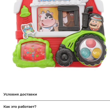
Условия доставки
Самовывоз — бесплатно
Как это работает?
ул. Никулинская 23к1, ежедневно 9:00–21:00