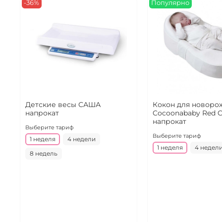
-36%
Популярно
Детские весы САША
Кокон для новоро
напрокат
Cocoonababy Red C
напрокат
Выберите тариф
Выберите тариф
1 неделя
4 недели
1 неделя
4 недел
8 недель