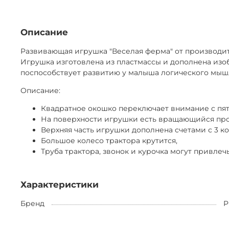
Мы работаем без залога, оформление проходит по догово
Доставка по Москве — от 500 ₽
Завтра или позже
Для заключения договора необходимо иметь при себе пасп
Описание
Доставка за МКАД — от 600 ₽
Товар можно вернуть в любой момент самостоятельно или
Развивающая игрушка "Веселая ферма" от производи
Завтра или позже, до 30 км от МКАД
Игрушка изготовлена из пластмассы и дополнена из
Продлить аренду можно онлайн, сообщив нам минимум за
Экспресс-доставка — от 800 ₽
поспособствует развитию у малыша логического мыш
Сегодня
Описание:
Возврат курьером (по тарифам доставки) или в ПВЗ (ул. 
Квадратное окошко переключает внимание с пят
На поверхности игрушки есть вращающийся про
Верхняя часть игрушки дополнена счетами с 3 к
Большое колесо трактора крутится,
Труба трактора, звонок и курочка могут привле
Характеристики
Бренд
P