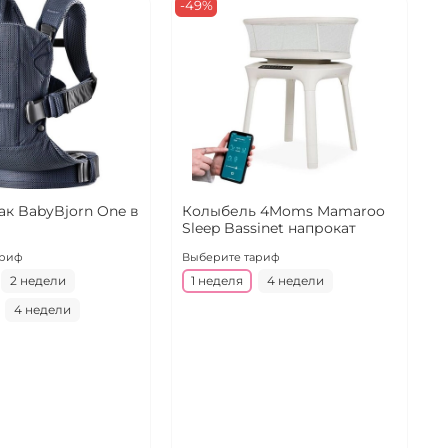
-49%
к BabyBjorn One в
Колыбель 4Moms Mamaroo
А
Sleep Bassinet напрокат
B
н
ариф
Выберите тариф
В
2 недели
1 неделя
4 недели
4 недели